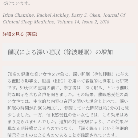
づけています。
Irina Chamine, Rachel Atchley, Barry S. Oken, Journal Of
Clinical Sleep Medicine, Volume 14, Issue 2, 2018
詳細を見る (英語)
催眠による深い睡眠（徐波睡眠）の増加
70名の健康な若い女性を対象に、深い睡眠（徐波睡眠）に与え
る催眠の影響を、脳波（EEG）を用いて客観的に測定した研究
です。90分間の昼寝の前に、参加者は「深く眠る」という催眠
的な暗示を含む音声を聞きました。その結果、催眠感受性の高
い女性では、中立的な内容の音声を聞いた場合と比べて、深い
睡眠の時間が約80％増加し、覚醒していた時間は約3分の1に減
少しました。一方、催眠感受性の低い女性では、この効果はあ
まり見られませんでした。追加の対照実験により、この効果が
単なる期待感によるものではなく、「深く眠る」という催眠的
暗示そのものによるものであることが確認されています。