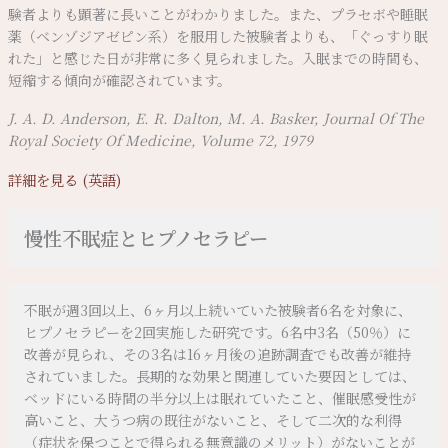
験者よりも顕著に長いことがわかりました。また、プラセボや睡眠
薬（ベンゾジアゼピン系）を服用した被験者よりも、「ぐっすり眠
れた」と感じた日が非常に多く見られました。入眠までの時間も、
短縮する傾向が確認されています。
J. A. D. Anderson, E. R. Dalton, M. A. Basker, Journal Of The
Royal Society Of Medicine, Volume 72, 1979
詳細を見る (英語)
慢性不眠症とヒプノセラピー
不眠が週3回以上、6ヶ月以上続いていた被験者6名を対象に、
ヒプノセラピーを2回実施した研究です。6名中3名（50％）に
改善が見られ、その3名は16ヶ月後の追跡調査でも改善が維持
されていました。長期的な効果と関連していた要因としては、
ベッドにいる時間の半分以上は眠れていたこと、催眠感受性が
高いこと、大うつ病の既往がないこと、そして二次的な利得
（症状を保つことで得られる無意識のメリット）がないことが