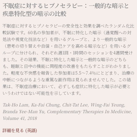
不眠症に対するヒプノセラピー：一般的な暗示と
疾患特化型の暗示の比較
不眠症に対するヒプノセラピーの安全性と効果を調べたランダム化比
較試験です。60名の参加者が、不眠に特化した暗示（過覚醒への対
処法や視覚化技法など）を用いるグループと、より一般的な暗示
（思考の切り替えや自信・自己ケアを高める暗示など）を用いるグ
ループに分けられ、それぞれ週1回・1時間のセッションを4週間受け
ました。その結果、不眠に特化した暗示と一般的な暗示のどちら
も、睡眠と日中の機能に同程度の改善をもたらすことがわかりまし
た。軽度な不快感を報告した参加者は5.5〜7.4％にとどまり、治療の
中断につながるような重篤な副作用は見られませんでした。この結
果は、不眠症治療において、必ずしも症状に特化した暗示が必要と
いうわけではない可能性を示しています。
Tak-Ho Lam, Ka-Fai Chung, Chit-Tat Lee, Wing-Fai Yeung,
Branda Yee-Man Yu, Complementary Therapies In Medicine,
Volume 41, 2018
詳細を見る (英語)