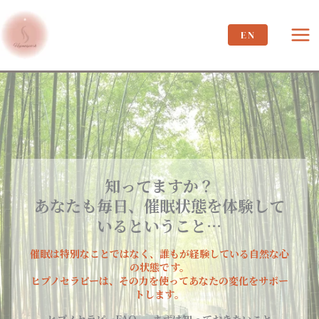
内
容
EN
を
ス
キ
ッ
プ
知ってますか？
あなたも毎日、催眠状態を体験して
いるということ…
催眠は特別なことではなく、誰もが経験している自然な心
の状態です。
ヒプノセラピーは、その力を使ってあなたの変化をサポー
トします。
ヒプノセラピーFAQ — まずは知っておきたいこと